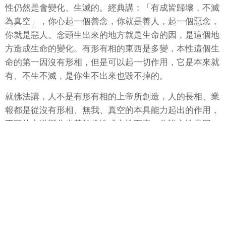
性仍然是會變化、生滅的。經典講：「有成皆歸壞，不滅
為真空」，你心起一個善念，你就是善人，起一個惡念，
你就是惡人。念頭生出來的地方就是生命的因，是這個地
方造成生命的變化。有形有相的東西是多變，本性這個生
命的第一因沒有形相，但是可以起一切作用，它是本來就
有、不生不滅，是你生不出來也毀不掉的。
就佛法講，人不是有形有相的上帝所創造，人的長相、業
報都是從沒有形相、無我、真空的本具能力起出的作用，
不同的六道變化也基於佛性或心性而來。你說心性是同，
但也是不同；你說它不同，但也是同。說同，是因為每個
人都有的本性是空、沒有形相、可以起種種作用，可以呈
現種種因緣果報。說不同，是因為每個人是依據自己的心
性來，本性、佛性是不可見，它只是這樣存在。
禪門問答