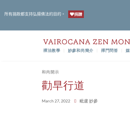
所有捐款都支持弘揚佛法的目的。
捐贈
禪法教學
妙參和尚簡介
禪門問答
媒
和尚開示
勸早行道
毗盧 妙參
March 27, 2022