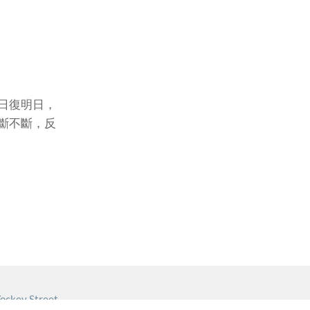
日復明日，
斷不斷，反
ockey Street