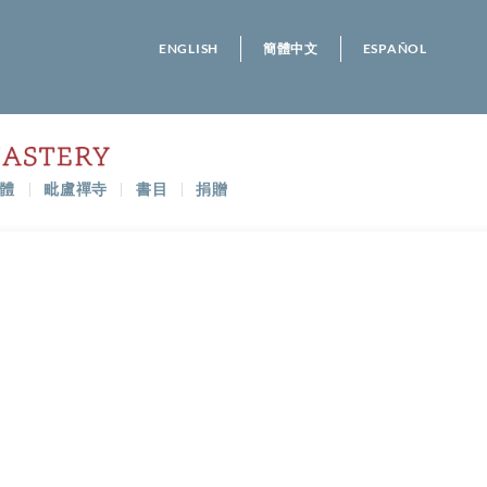
ENGLISH
簡體中文
ESPAÑOL
體
毗盧禪寺
書目
捐贈