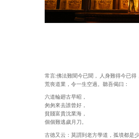
常言:佛法難聞今已聞， 人身難得今已
荒喪道業，令一生空過。聽吾偈曰：
六道輪廻古早昭，
匆匆來去誰曾好，
貧賤富貴沈業海，
個個難逃歲月刀。
古德又云：莫謂到老方學道，孤墳都是