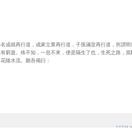
功名成就再行道，成家立業再行道，子孫滿堂再行道，所謂明
無有窮盡。殊不知，一息不來，便是隔生了也，生死之路，當
落花隨水流。聽吾偈曰：
13735 Y