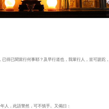
得，已得已聞當行何事耶？及早行道也，我輩行人，豈可蹉跎
少年人，此語警然，可不慎乎。又偈曰：