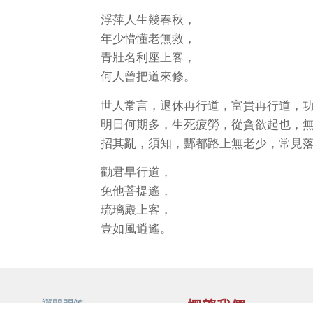
浮萍人生幾春秋，
年少懵懂老無救，
青壯名利座上客，
何人曾把道來修。
世人常言，退休再行道，富貴再行道，
明日何期多，生死疲勞，從貪欲起也，
招其亂，須知，酆都路上無老少，常見
勸君早行道，
免他菩提遙，
琉璃殿上客，
豈如風逍遙。
禪門問答
探望我們