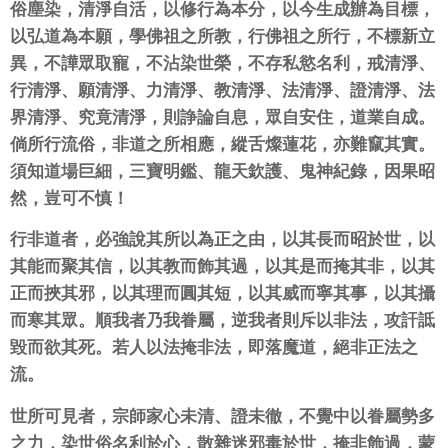
俗塵染，清淨自活，以修行為本分，以今生成辦為目標，
以弘道為本願，學佛祖之所教，行佛祖之所行，不標新立
異，不譁眾取寵，不沾染世榮，不存私慾名利，戒清淨、
行清淨、願清淨、力清淨、教清淨、法清淨、證清淨、法
界清淨、究竟清淨，則諍論自息，眾自安住，道業自成。
倘所行流俗，非道之所相應，縱舌燦蓮花，亦難竄其實。
須知道場巨細，三寶明鑑、龍天欽護、鬼神紀錄，因果昭
然，豈可不慎！
行非道者，必強說其所以為正之由，以其長而昭於世，以
其能而聚其信，以其教而飾其過，以其是而掩其非，以其
正而挾其邪，以其理而圓其短，以其威而寧其事，以其攝
而寒其眾。順我者乃我眷屬，逆我者則斥以非法，攻訐詆
毀而欲其死。若人以法掩非法，即落魔道，絕非正法之
流。
世所可見者，宗師家心未清、證未徹，不覺中以眷屬勢多
之力，染世俗名利於心，散雜迷邪毒於世，掩非飾過，蒙