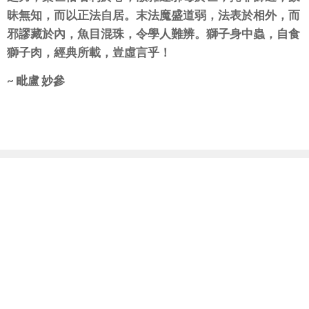
昧無知，而以正法自居。末法魔盛道弱，法表於相外，而
邪謬藏於內，魚目混珠，令學人難辨。獅子身中蟲，自食
獅子肉，經典所載，豈虛言乎！
~ 毗盧 妙參
禪門問答
課程
活動
探望我們