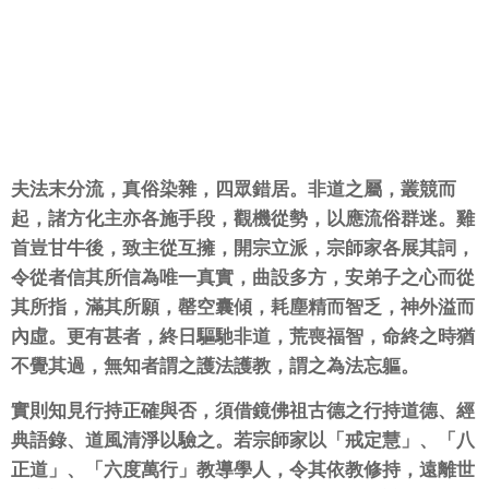
夫法末分流，真俗染雜，四眾錯居。非道之屬，叢競而
起，諸方化主亦各施手段，觀機從勢，以應流俗群迷。雞
首豈甘牛後，致主從互擁，開宗立派，宗師家各展其詞，
令從者信其所信為唯一真實，曲設多方，安弟子之心而從
其所指，滿其所願，罄空囊傾，耗塵精而智乏，神外溢而
內虛。更有甚者，終日驅馳非道，荒喪福智，命終之時猶
不覺其過，無知者謂之護法護教，謂之為法忘軀。
實則知見行持正確與否，須借鏡佛祖古德之行持道德、經
典語錄、道風清淨以驗之。若宗師家以「戒定慧」、「八
正道」、「六度萬行」教導學人，令其依教修持，遠離世