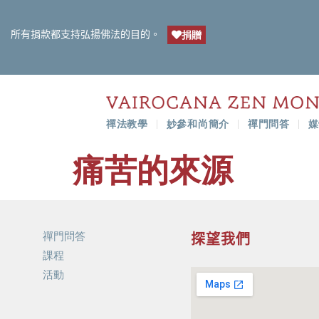
所有捐款都支持弘揚佛法的目的。
捐贈
禪法教學
妙參和尚簡介
禪門問答
媒
痛苦的來源
禪門問答
探望我們
課程
活動