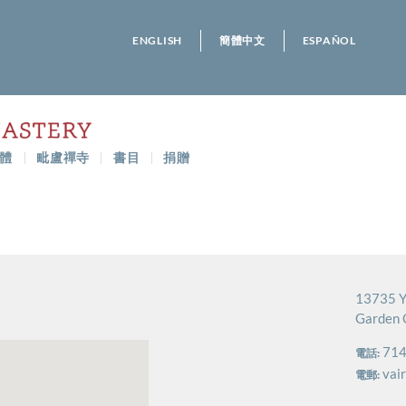
ENGLISH
簡體中文
ESPAÑOL
體
毗盧禪寺
書目
捐贈
13735 Y
Garden 
714
電話:
vai
電郵: