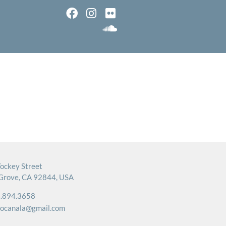
ockey Street
Grove, CA 92844, USA
.894.3658
rocanala@gmail.com