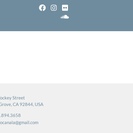
ockey Street
Grove, CA 92844, USA
.894.3658
rocanala@gmail.com