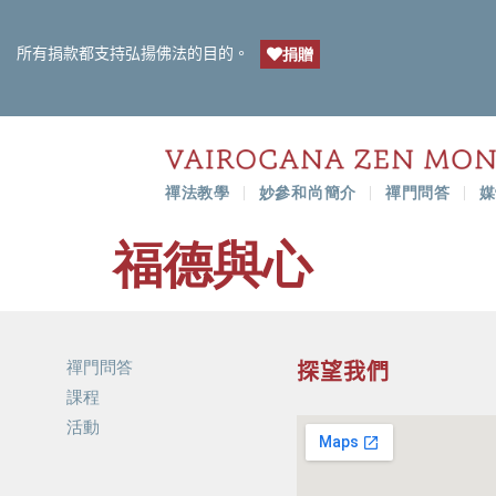
所有捐款都支持弘揚佛法的目的。
捐贈
禪法教學
妙參和尚簡介
禪門問答
媒
福德與心
禪門問答
探望我們
課程
活動