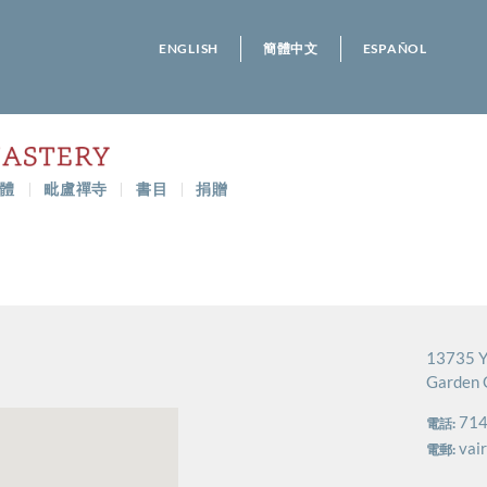
ENGLISH
簡體中文
ESPAÑOL
體
毗盧禪寺
書目
捐贈
13735 Y
Garden 
714
電話:
vai
電郵: