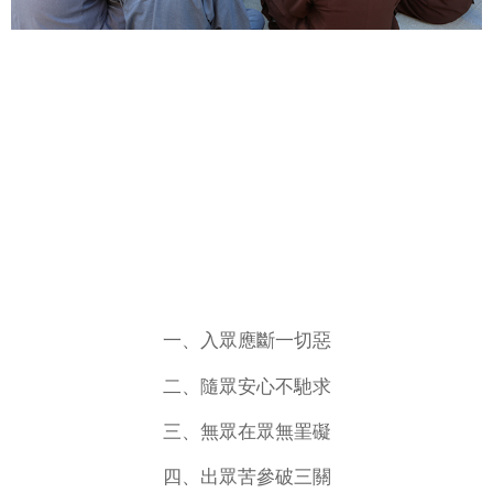
一、入眾應斷一切惡
二、隨眾安心不馳求
三、無眾在眾無罣礙
四、出眾苦參破三關