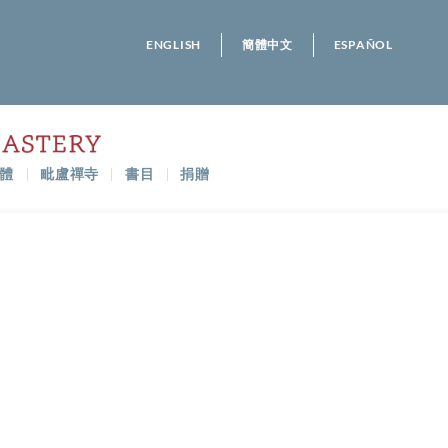
ENGLISH
簡體中文
ESPAÑOL
體
毗盧禪寺
書目
捐贈