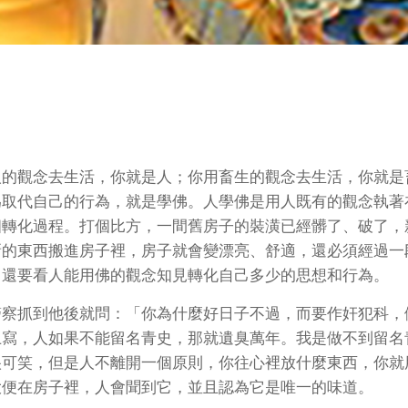
人的觀念去生活，你就是人；你用畜生的觀念去生活，你就是
為取代自己的行為，就是學佛。人學佛是用人既有的觀念執著
個轉化過程。打個比方，一間舊房子的裝潢已經髒了、破了，
新的東西搬進房子裡，房子就會變漂亮、舒適，還必須經過一
，還要看人能用佛的觀念知見轉化自己多少的思想和行為。
警察抓到他後就問：「你為什麼好日子不過，而要作奸犯科，
上寫，人如果不能留名青史，那就遺臭萬年。我是做不到留名
很可笑，但是人不離開一個原則，你往心裡放什麼東西，你就
大便在房子裡，人會聞到它，並且認為它是唯一的味道。