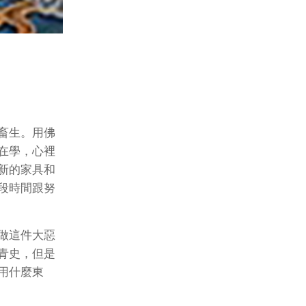
畜生。用佛
在學，心裡
新的家具和
段時間跟努
做這件大惡
青史，但是
用什麼東