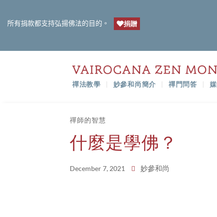
所有捐款都支持弘揚佛法的目的。
捐贈
禪法教學
妙參和尚簡介
禪門問答
媒
禪師的智慧
什麼是學佛？
妙參和尚
December 7, 2021