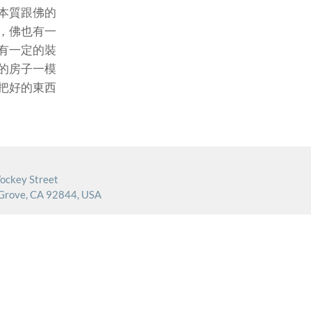
本質跟佛的
，佛也有一
有一定的裝
的房子一模
把好的東西
ockey Street
Grove, CA 92844, USA
.894.3658
rocanala@gmail.com