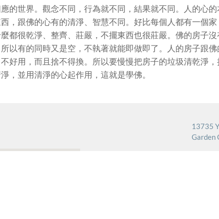
相應的世界。觀念不同，行為就不同，結果就不同。人的心的
東西，跟佛的心有的清淨、智慧不同。好比每個人都有一個家
什麼都很乾淨、整齊、莊嚴，不擺東西也很莊嚴。佛的房子沒
，所以有的同時又是空，不執著就能即做即了。人的房子跟佛
、不好用，而且捨不得換。所以要慢慢把房子的垃圾清乾淨，
清淨，並用清淨的心起作用，這就是學佛。
13735 Y
Garden 
714
電話:
vai
電郵: