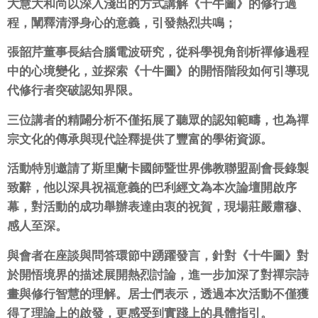
大慧大和尚以深入淺出的方式講解《十牛圖》的修行過
程，
闡釋清淨身心的意義，引發熱烈共鳴；
張韶芹董事長結合腦電波研究，
從科學視角剖析禪修過程
中的心境變化，並探索《十牛圖》
的開悟階段如何引導現
代修行者突破認知界限。
三位講者的精闢分析不僅拓展了聽眾的認知範疇，
也為禪
宗文化的傳承與現代詮釋提供了豐富的學術資源。
活動特別邀請了斯里蘭卡國師暨世界佛教聯盟副會長錄製
致辭，
他以深具祝福意義的巴利經文為本次論壇開啟序
幕，
對活動的成功舉辦表達由衷的祝賀，現場莊嚴肅穆、
感人至深。
與會者在座談與問答環節中踴躍發言，針對《十牛圖》
對
於開悟境界的描述展開熱烈討論，
進一步加深了對禪宗詩
畫與修行智慧的理解。居士們表示，
透過本次活動不僅獲
得了理論上的啟發，
更感受到實踐上的具體指引。