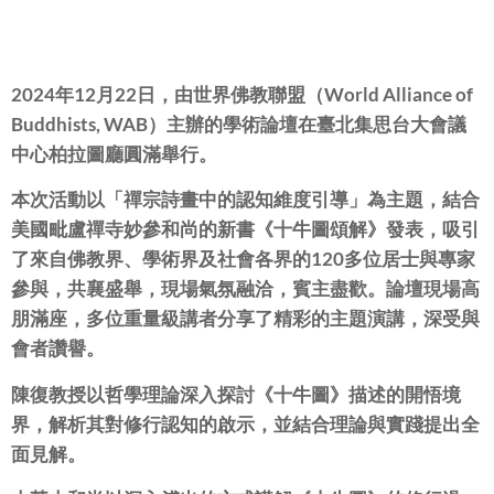
2024年12月22日，由世界佛教聯盟（World Alliance of
Buddhists, WAB）
主辦的學術論壇在臺北集思台大會議
中心柏拉圖廳圓滿舉行。
本次活動以「禪宗詩畫中的認知維度引導」為主題，
結合
美國毗盧禪寺妙參和尚的新書《十牛圖頌解》發表，
吸引
了來自佛教界、
學術界及社會各界的120多位居士與專家
參與，共襄盛舉，
現場氣氛融洽，賓主盡歡。論壇現場高
朋滿座，
多位重量級講者分享了精彩的主題演講，深受與
會者讚譽。
陳復教授以哲學理論深入探討《十牛圖》描述的開悟境
界，
解析其對修行認知的啟示，並結合理論與實踐提出全
面見解。