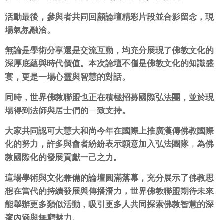
活動最後，參與者共同回顧論壇精彩片段並合影留念，
現
場氣氛融洽。
無論是學術分享還是交流互動，
均充分展現了佛教文化的
深厚底蘊與時代價值。
本次論壇不僅是佛教文化的知識盛
宴，更是一場心靈與智慧的對話。
同時，世界佛教聯盟也正在積極招募國際弘法團，
並於現
場得到法師與居士們的一致支持。
大家共同認可大慧大和尚今年在國際上推廣漢傳佛教國際
化的努力，
許多與會者紛紛表示願意加入弘法團隊，
為佛
教國際化的發展貢獻一己之力。
這場學術與文化兼備的論壇圓滿落幕，
充分展示了佛教思
想在當代的持續發展與傳播潛力，
世界佛教聯盟期待未來
能舉辦更多類似活動，
吸引更多人共同探索佛教智慧的深
邃內涵與無窮魅力。