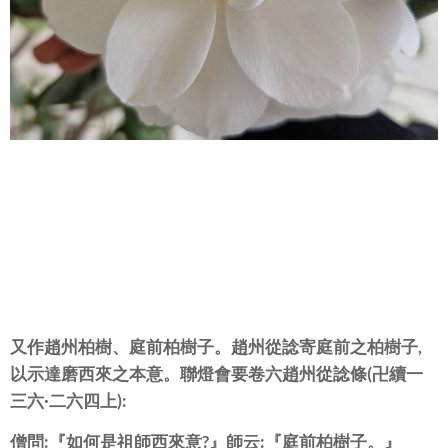
又作趙州柏樹、庭前柏樹子。趙州從諗寄庭前之柏樹子,
以示達磨西來之本意。聯燈會要卷六趙州從諗條(卍續一
三六·二六四上):
僧問:『如何是祖師西來意?』師云:『庭前柏樹子。』