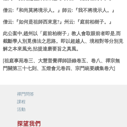
僧云:『和尚莫將境示人。』師云:『我不將境示人。』
僧云:『如何是祖師西來意?』州云:『庭前柏樹子。』
此公案中,趙州以「庭前柏樹子」教人會取眼前者即是,而
截斷學人別覓佛法之思路。
即以超越人、境相對等分別見
解之本來風光,拈提達磨要旨之真風。
[祖庭事苑卷三、大慧普覺禪師語錄卷五、卷八、禪宗無
門關第三
十七則、五燈會元卷四、宗門統要續集卷六]
禪門問答
課程
活動
探望我們