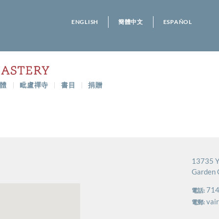
ENGLISH
簡體中文
ESPAÑOL
體
毗盧禪寺
書目
捐贈
13735 Y
Garden 
714
電話:
vai
電郵: