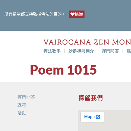
所有捐款都支持弘揚佛法的目的。
捐贈
禪法教學
妙參和尚簡介
禪門問答
媒
Poem 1015
禪門問答
探望我們
課程
活動