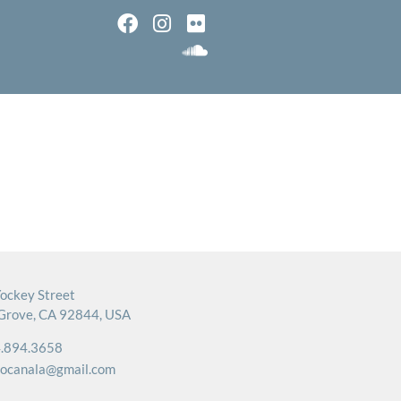
ockey Street
Grove, CA 92844, USA
.894.3658
rocanala@gmail.com