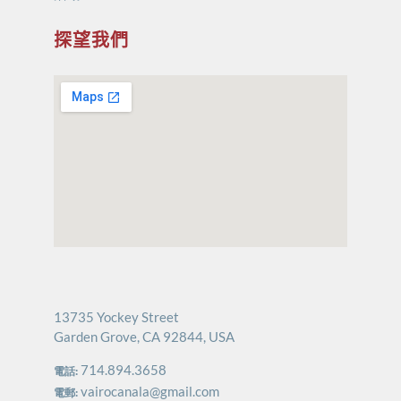
探望我們
13735 Yockey Street
Garden Grove, CA 92844, USA
714.894.3658
電話:
vairocanala@gmail.com
電郵: