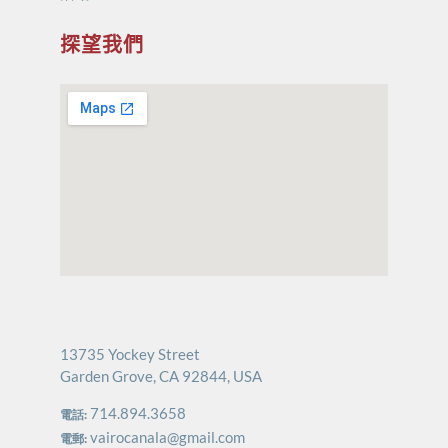
探望我們
13735 Yockey Street
Garden Grove, CA 92844, USA
714.894.3658
電話:
vairocanala@gmail.com
電郵: