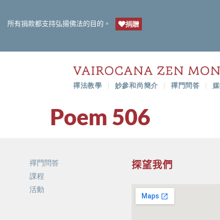
所有捐款都支持弘揚佛法的目的。
捐贈
禪法教學
妙參和尚簡介
禪門問答
媒
Poem 506
禪門問答
探望我們
課程
活動