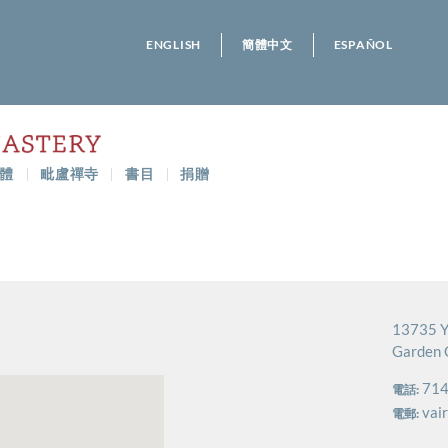
ENGLISH
簡體中文
ESPAÑOL
體
毗盧禪寺
書目
捐贈
13735 Y
Garden 
714
電話:
vai
電郵: