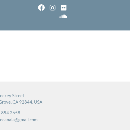
ockey Street
Grove, CA 92844, USA
.894.3658
rocanala@gmail.com