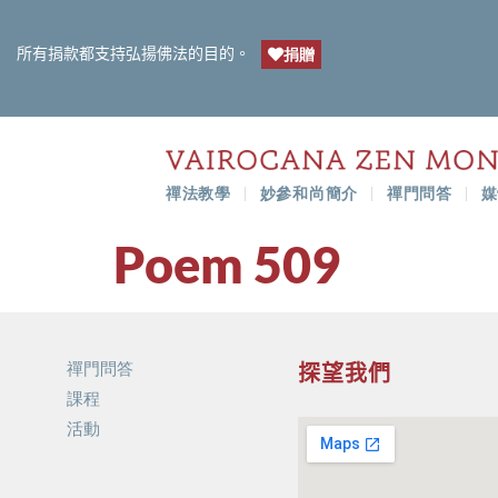
所有捐款都支持弘揚佛法的目的。
捐贈
禪法教學
妙參和尚簡介
禪門問答
媒
Poem 509
禪門問答
探望我們
課程
活動