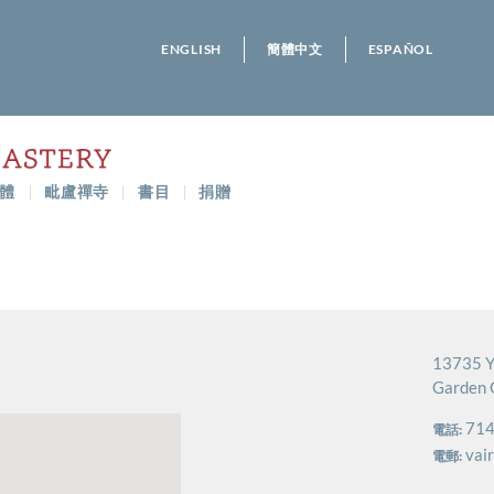
ENGLISH
簡體中文
ESPAÑOL
體
毗盧禪寺
書目
捐贈
13735 Y
Garden 
714
電話:
vai
電郵: