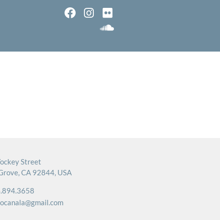
ockey Street
Grove, CA 92844, USA
.894.3658
rocanala@gmail.com