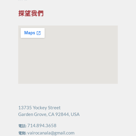
探望我們
13735 Yockey Street
Garden Grove, CA 92844, USA
714.894.3658
電話:
vairocanala@gmail.com
電郵: