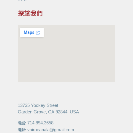
探望我們
13735 Yockey Street
Garden Grove, CA 92844, USA
714.894.3658
電話:
vairocanala@gmail.com
電郵: