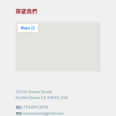
探望我們
13735 Yockey Street
Garden Grove, CA 92844, USA
714.894.3658
電話:
vairocanala@gmail.com
電郵: