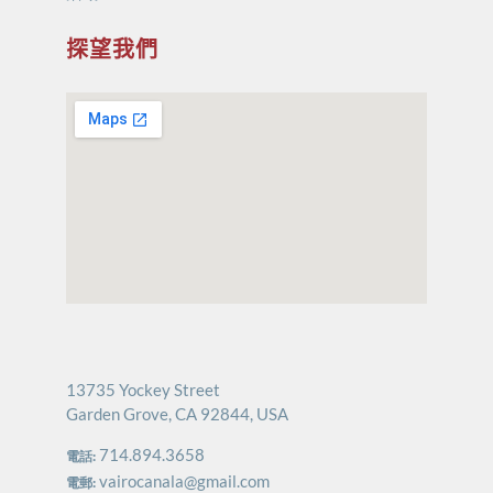
探望我們
13735 Yockey Street
Garden Grove, CA 92844, USA
714.894.3658
電話:
vairocanala@gmail.com
電郵: