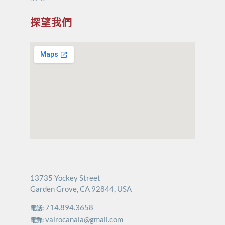
探望我們
13735 Yockey Street
Garden Grove, CA 92844, USA
714.894.3658
電話:
vairocanala@gmail.com
電郵: