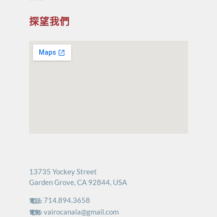
探望我們
13735 Yockey Street
Garden Grove, CA 92844, USA
714.894.3658
電話:
vairocanala@gmail.com
電郵: