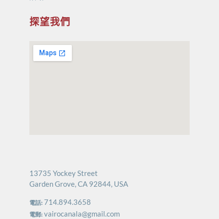
探望我們
13735 Yockey Street
Garden Grove, CA 92844, USA
714.894.3658
電話:
vairocanala@gmail.com
電郵: