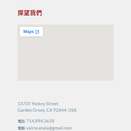
探望我們
13735 Yockey Street
Garden Grove, CA 92844, USA
714.894.3658
電話:
vairocanala@gmail.com
電郵: