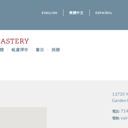
ENGLISH
簡體中文
ESPAÑOL
體
毗盧禪寺
書目
捐贈
13735 Y
Garden 
714
電話:
vai
電郵: