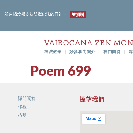
所有捐款都支持弘揚佛法的目的。
捐贈
禪法教學
妙參和尚簡介
禪門問答
媒
Poem 699
禪門問答
探望我們
課程
活動