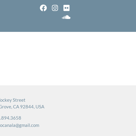
ockey Street
Grove, CA 92844, USA
.894.3658
rocanala@gmail.com