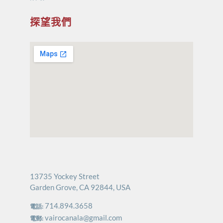
探望我們
13735 Yockey Street
Garden Grove, CA 92844, USA
714.894.3658
電話:
vairocanala@gmail.com
電郵: