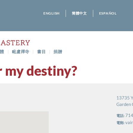
ENGLISH
簡體中文
ESPAÑOL
體
毗盧禪寺
書目
捐贈
r my destiny?
13735 Y
Garden 
714
電話:
vai
電郵: