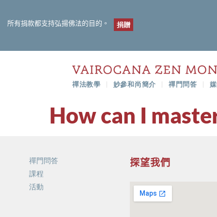
所有捐款都支持弘揚佛法的目的。
捐贈
禪法教學
妙參和尚簡介
禪門問答
媒
How can I maste
禪門問答
探望我們
課程
活動