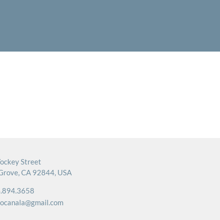
ockey Street
Grove, CA 92844, USA
.894.3658
rocanala@gmail.com